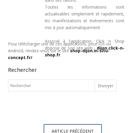
dans ses favoris.
Toutes les informations sont
actualisables simplement et rapidement,
les manifestations et évènements sont
mis à jour automatiquement.
Associé à l'application, Click 'n Shop
Pour télécharger une de ces applications, pour iOs ou
dispose de son site web :
dijon.click-n-
Androïd, rendez-vous sur le site
shop-dijon.in-situ-
shop.fr
.
concept.fr/
.
Rechercher
ARTICLE PRÉCÉDENT