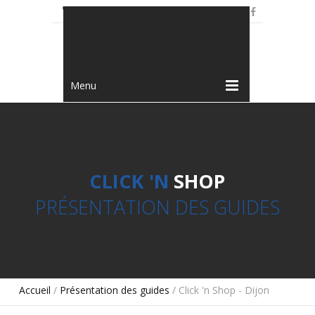
+33 3 80 73 11 12
Menu
CLICK 'N
SHOP
PRÉSENTATION DES GUIDES
Accueil
/
Présentation des guides
/ Click 'n Shop - Dijon